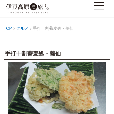
TOP
>
グルメ
> 手打十割蕎麦処・蕎仙
手打十割蕎麦処・蕎仙