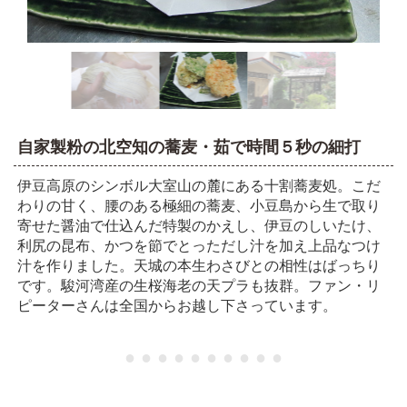
自家製粉の北空知の蕎麦・茹で時間５秒の細打
伊豆高原のシンボル大室山の麓にある十割蕎麦処。こだ
わりの甘く、腰のある極細の蕎麦、小豆島から生で取り
寄せた醤油で仕込んだ特製のかえし、伊豆のしいたけ、
利尻の昆布、かつを節でとっただし汁を加え上品なつけ
汁を作りました。天城の本生わさびとの相性はばっちり
です。駿河湾産の生桜海老の天プラも抜群。ファン・リ
ピーターさんは全国からお越し下さっています。
● ● ● ● ● ● ● ● ● ●